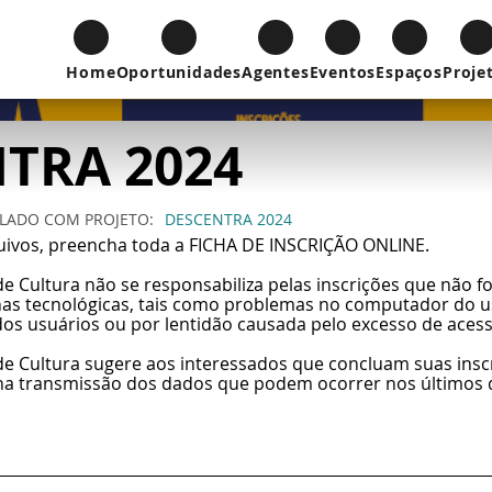
Home
Oportunidades
Agentes
Eventos
Espaços
Proje
TRA 2024
ULADO COM
PROJETO
DESCENTRA 2024
uivos, preencha toda a FICHA DE INSCRIÇÃO ONLINE.
de Cultura não se responsabiliza pelas inscrições que não 
alhas tecnológicas, tais como problemas no computador do 
os usuários ou por lentidão causada pelo excesso de aces
 de Cultura sugere aos interessados que concluam suas insc
 na transmissão dos dados que podem ocorrer nos últimos d