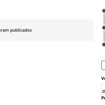
foram publicados
V
P