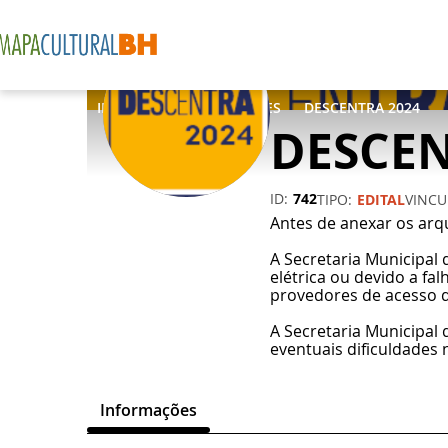
INICIO
OPORTUNIDADES
DESCENTRA 2024
DESCEN
ID
742
TIPO
EDITAL
VINC
Antes de anexar os arq
A Secretaria Municipal 
elétrica ou devido a f
provedores de acesso d
A Secretaria Municipal
eventuais dificuldades
Informações