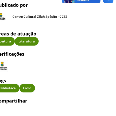
ublicado por
Centro Cultural Zilah Spósito - CCZS
reas de atuação
Leitura
Literatura
erificações
ags
Biblioteca
Livro
ompartilhar